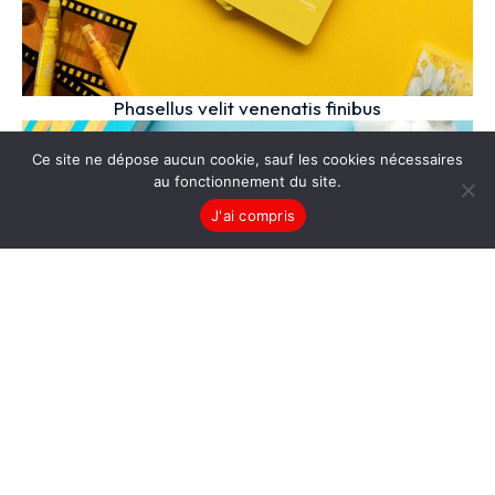
Phasellus velit venenatis finibus
Ce site ne dépose aucun cookie, sauf les cookies nécessaires
au fonctionnement du site.
J'ai compris
Phasellus velit venenatis finibus velit