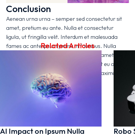
Conclusion
Aenean urna urna – semper sed consectetur sit
amet, pretium eu ante. Nulla et consectetur
ligula, ut fringilla velit. Interdum et malesuada
Related Articles
fames ac ante ipsum primis in faucibus. Nulla
sagittis vel ante sit amet tempor. In sit amet
neque non tellus interdum tincidunt eget eu odio.
Donec quis diam felis. Etiam id quam maximus,
tempus justo at posuere est!
Visit Official Website
AI Impact on Ipsum Nulla
Robo 