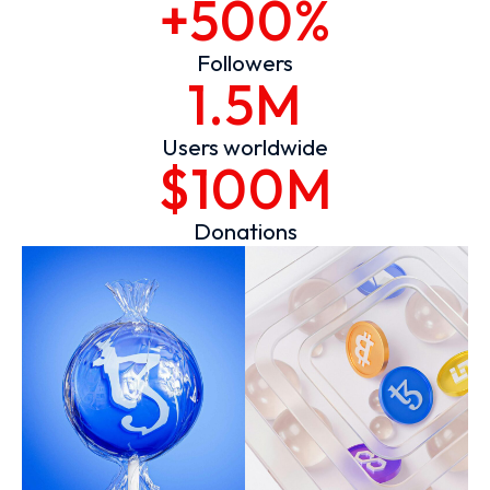
+500%
Followers
1.5M
Users worldwide
$100M
Donations